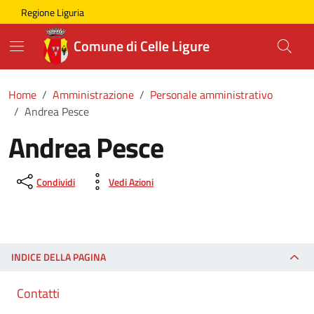
Skip to main content
Comune di Celle Ligure
Regione Liguria
Comune di Celle Ligure
Home
Amministrazione
Personale amministrativo
Andrea Pesce
Andrea Pesce
Condividi
Vedi Azioni
INDICE DELLA PAGINA
Contatti