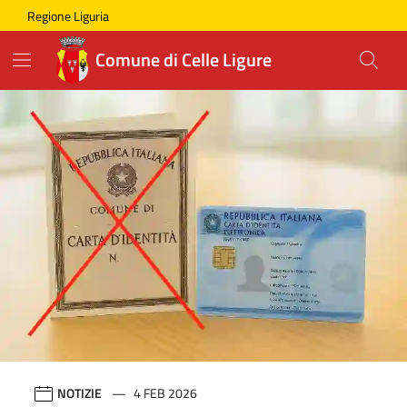
Skip to main content
Comune di Celle Ligure
Regione Liguria
Comune di Celle Ligure
Home page
Novità
NOTIZIE
4 FEB 2026