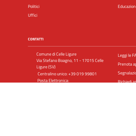
Politici
Educazion
Uffici
CONTATTI
Comune di Celle Ligure
Leggi le F
Via Stefano Boagno, 11 - 17015 Celle
Prenota 
Ligure (SV)
Segnalazio
Centralino unico: +39 019 99801
Posta Elettronica:
Richiedi a
info@comune.celle.sv.it
Posta Elettronica Certificata:
comunecelle@postecert.it
P. IVA 00333440097
C.F. 00222000093