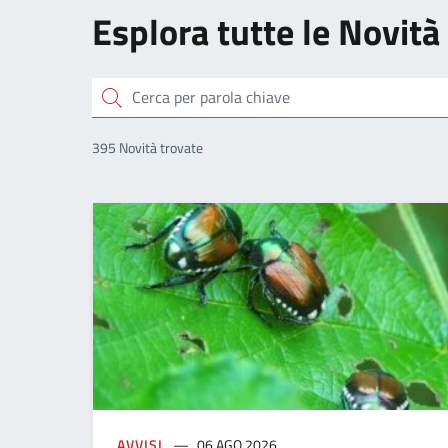
Esplora tutte le Novità
Cerca
Categoria
Categoria
Categoria
Categoria
View
395 Novità trovate
AVVISI
06 AGO 2026