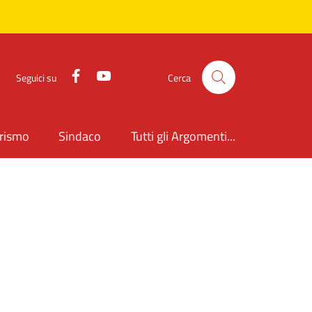
Facebook
YouTube
Seguici su
Cerca
rismo
Sindaco
Tutti gli Argomenti...