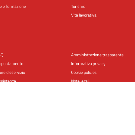
e e formazione
Turismo
Vita lavorativa
AQ
Amministrazione trasparente
appuntamento
Informativa privacy
ne disservizio
Cookie policies
ssistenza
Note legali
Dichiarazione di accessibilità