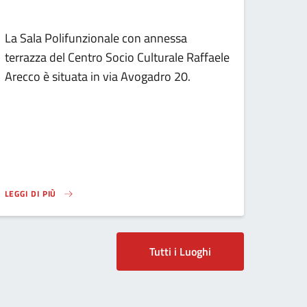
La Sala Polifunzionale con annessa
terrazza del Centro Socio Culturale Raffaele
Arecco è situata in via Avogadro 20.
LEGGI DI PIÙ
ELIT…
SU LOREM IPSUM DOLOR SIT AMET, CONSECTETUR ADIPISCING ELIT…
Tutti i Luoghi