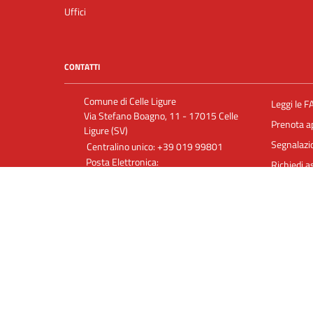
Uffici
CONTATTI
Comune di Celle Ligure
Leggi le F
Via Stefano Boagno, 11 - 17015 Celle
Prenota 
Ligure (SV)
Segnalazio
Centralino unico: +39 019 99801
Posta Elettronica:
Richiedi a
info@comune.celle.sv.it
Posta Elettronica Certificata:
comunecelle@postecert.it
P. IVA 00333440097
C.F. 00222000093
Mappa del sito