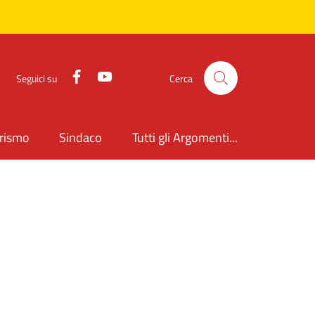
Facebook
YouTube
Seguici su
Cerca
rismo
Sindaco
Tutti gli Argomenti...