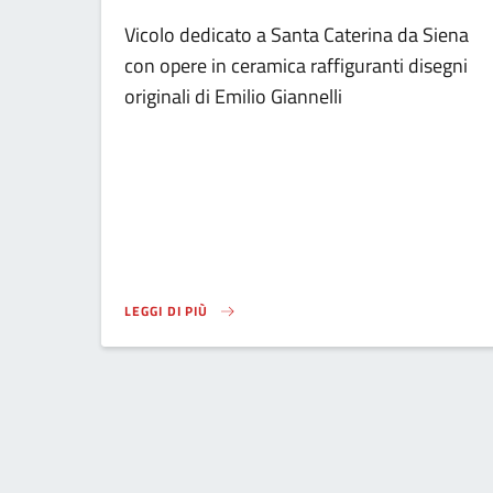
Vicolo dedicato a Santa Caterina da Siena
con opere in ceramica raffiguranti disegni
originali di Emilio Giannelli
LEGGI DI PIÙ
SU LOREM IPSUM DOLOR SIT AMET, CONSECTETUR ADIP