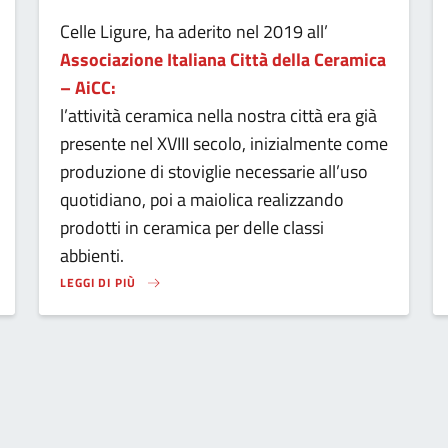
Celle Ligure, ha aderito nel 2019 all’
Associazione Italiana Città della Ceramica
– AiCC:
l’attività ceramica nella nostra città era già
presente nel XVIII secolo, inizialmente come
produzione di stoviglie necessarie all’uso
quotidiano, poi a maiolica realizzando
prodotti in ceramica per delle classi
abbienti.
LEGGI DI PIÙ
ISCING ELIT…
SU LOREM IPSUM DOLOR SIT AMET, CONSECTETUR ADIPISCING 