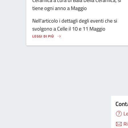
Ceramica a cura di Baia Della Ceramica, si
tiene ogni anno a Maggio
Nell'articolo i dettagli degli eventi che si
svolgono a Celle il 10 e 11 Maggio
LEGGI DI PIÙ
SU LOREM IPSUM DOLOR SIT AMET, CONSECTETUR ADIP
Cont
Le
Ri