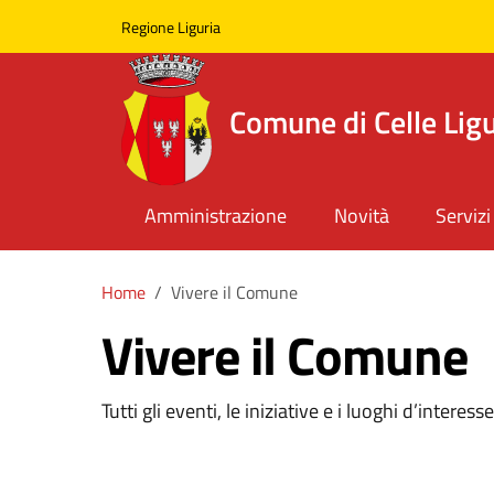
Skip to main content
Comune di Celle Ligure
Regione Liguria
Comune di Celle Lig
Amministrazione
Novità
Servizi
Home
Vivere il Comune
Vivere il Comune
Tutti gli eventi, le iniziative e i luoghi d’interes