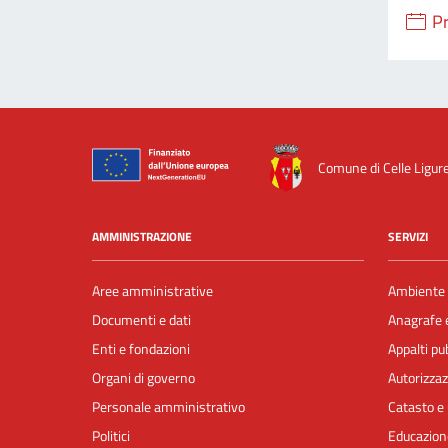
P
Comune di Celle Ligur
AMMINISTRAZIONE
SERVIZI
Aree amministrative
Ambiente
Documenti e dati
Anagrafe e
Enti e fondazioni
Appalti pub
Organi di governo
Autorizzaz
Personale amministrativo
Catasto e 
Politici
Educazion