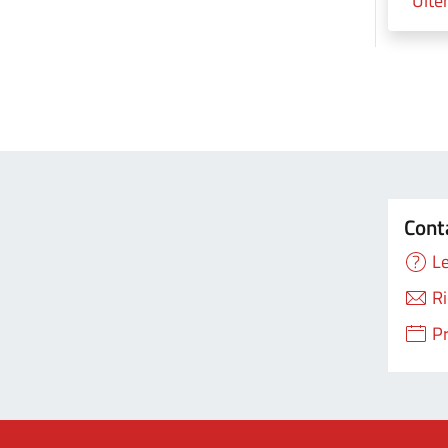
Ulter
Cont
Le
Ri
P