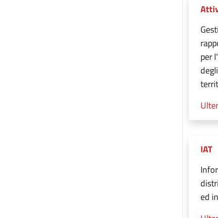
Atti
Gest
rappo
per 
degli
terri
Ulter
IAT
Info
dist
ed i