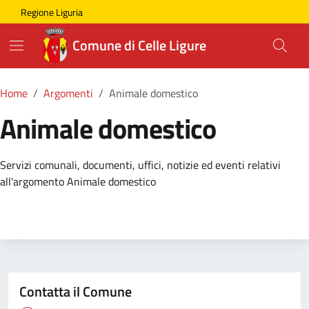
Skip to main content
Comune di Celle Ligure
Regione Liguria
Comune di Celle Ligure
Home
Argomenti
Animale domestico
Animale domestico
Dettagli della Notizia
Servizi comunali, documenti, uffici, notizie ed eventi relativi
all'argomento Animale domestico
Contatta il Comune