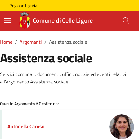
Skip to main content
Comune di Celle Ligure
Regione Liguria
Comune di Celle Ligure
Home
Argomenti
Assistenza sociale
Assistenza sociale
Dettagli della Notizia
Servizi comunali, documenti, uffici, notizie ed eventi relativi
all'argomento Assistenza sociale
Questo Argomento è Gestito da:
Antonella Caruso