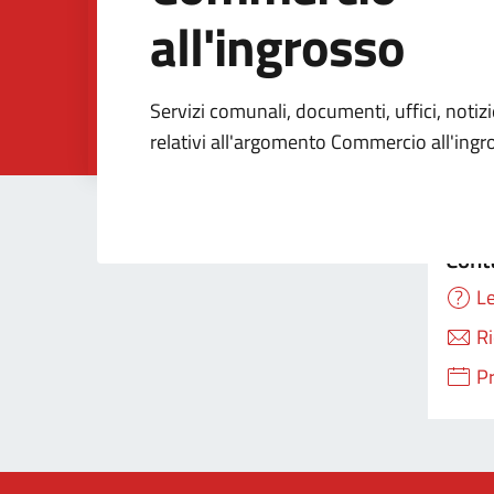
all'ingrosso
Dettagli della Noti
Servizi comunali, documenti, uffici, notiz
relativi all'argomento Commercio all'ingr
Cont
Le
Ri
P