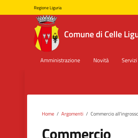
Skip to main content
Comune di Celle Ligure
Regione Liguria
Comune di Celle Lig
Amministrazione
Novità
Servizi
Home
Argomenti
Commercio all'ingross
Commercio