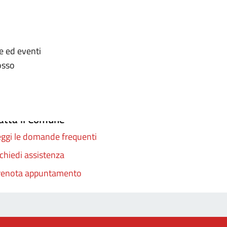
zia
ie ed eventi
osso
atta il Comune
ggi le domande frequenti
chiedi assistenza
renota appuntamento