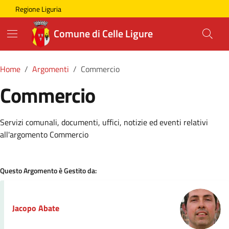
Skip to main content
Comune di Celle Ligure
Regione Liguria
Comune di Celle Ligure
Home
Argomenti
Commercio
Commercio
Dettagli della Notizia
Servizi comunali, documenti, uffici, notizie ed eventi relativi
all'argomento Commercio
Questo Argomento è Gestito da:
Jacopo Abate