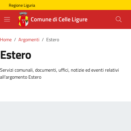
Skip to main content
Comune di Celle Ligure
Regione Liguria
Comune di Celle Ligure
Home
Argomenti
Estero
Estero
Dettagli della Notizia
Servizi comunali, documenti, uffici, notizie ed eventi relativi
all'argomento Estero