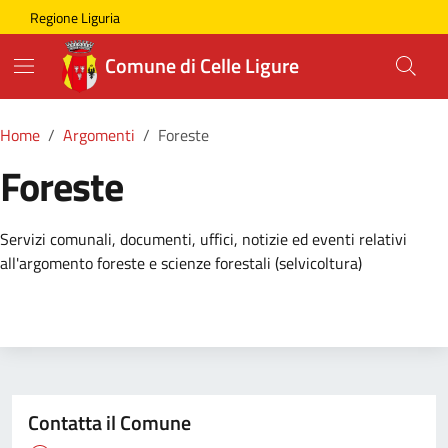
Skip to main content
Comune di Celle Ligure
Regione Liguria
Comune di Celle Ligure
Home
Argomenti
Foreste
Foreste
Dettagli della Notizia
Servizi comunali, documenti, uffici, notizie ed eventi relativi
all'argomento foreste e scienze forestali (selvicoltura)
Contatta il Comune