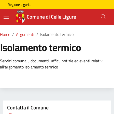
Skip to main content
Comune di Celle Ligure
Regione Liguria
Comune di Celle Ligure
Home
Argomenti
Isolamento termico
Isolamento termico
Dettagli della Notizia
Servizi comunali, documenti, uffici, notizie ed eventi relativi
all'argomento Isolamento termico
Contatta il Comune