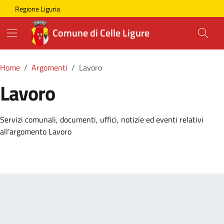
Skip to main content
Comune di Celle Ligure
Regione Liguria
Comune di Celle Ligure
Home
Argomenti
Lavoro
Lavoro
Dettagli della Notizia
Servizi comunali, documenti, uffici, notizie ed eventi relativi
all'argomento Lavoro