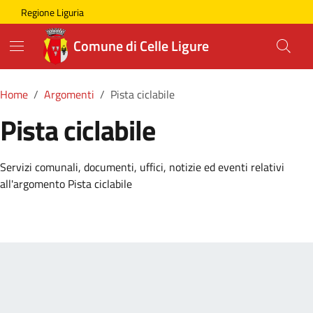
Skip to main content
Comune di Celle Ligure
Regione Liguria
Comune di Celle Ligure
Home
Argomenti
Pista ciclabile
Pista ciclabile
Dettagli della Notizia
Servizi comunali, documenti, uffici, notizie ed eventi relativi
all'argomento Pista ciclabile