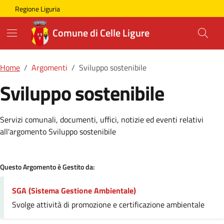
Skip to main content
Comune di Celle Ligure
Regione Liguria
Comune di Celle Ligure
Home
Argomenti
Sviluppo sostenibile
Sviluppo sostenibile
Dettagli della Notizia
Servizi comunali, documenti, uffici, notizie ed eventi relativi
all'argomento Sviluppo sostenibile
Questo Argomento è Gestito da:
SGA (Sistema Gestione Ambientale)
Svolge attività di promozione e certificazione ambientale