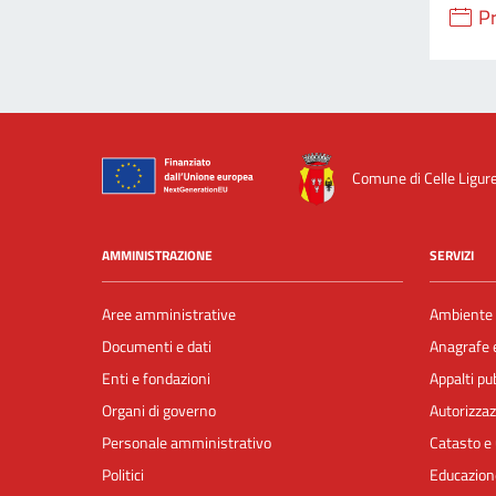
P
Comune di Celle Ligur
AMMINISTRAZIONE
SERVIZI
Aree amministrative
Ambiente
Documenti e dati
Anagrafe e
Enti e fondazioni
Appalti pub
Organi di governo
Autorizzaz
Personale amministrativo
Catasto e 
Politici
Educazion