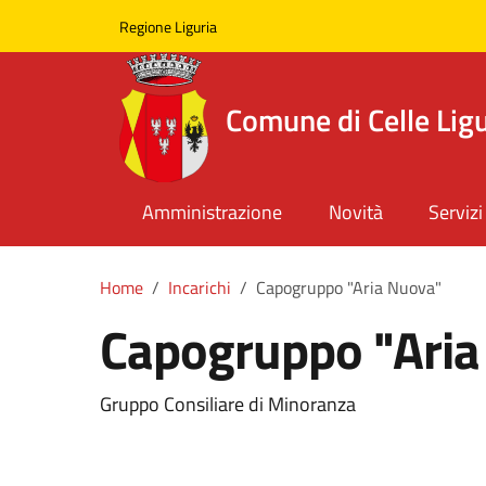
Skip to main content
Comune di Celle Ligure
Regione Liguria
Comune di Celle Lig
Amministrazione
Novità
Servizi
Home
Incarichi
Capogruppo "Aria Nuova"
Capogruppo "Aria
Gruppo Consiliare di Minoranza