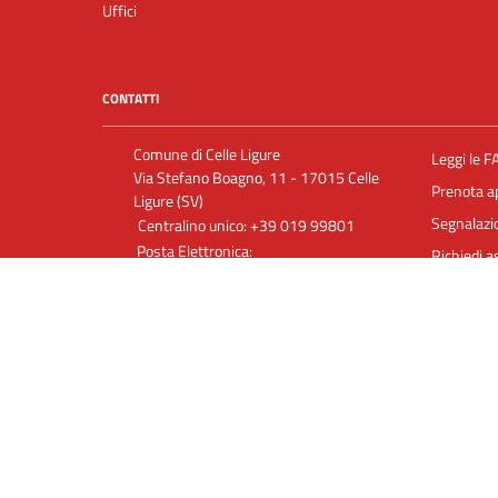
Uffici
CONTATTI
Comune di Celle Ligure
Leggi le F
Via Stefano Boagno, 11 - 17015 Celle
Prenota 
Ligure (SV)
Segnalazio
Centralino unico: +39 019 99801
Posta Elettronica:
Richiedi a
info@comune.celle.sv.it
Posta Elettronica Certificata:
comunecelle@postecert.it
P. IVA 00333440097
C.F. 00222000093
Mappa del sito