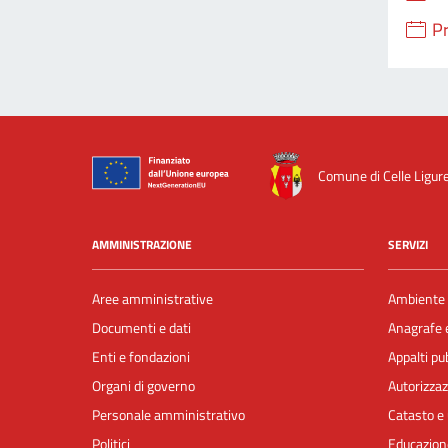
P
Comune di Celle Ligur
AMMINISTRAZIONE
SERVIZI
Aree amministrative
Ambiente
Documenti e dati
Anagrafe e
Enti e fondazioni
Appalti pub
Organi di governo
Autorizzaz
Personale amministrativo
Catasto e 
Politici
Educazion