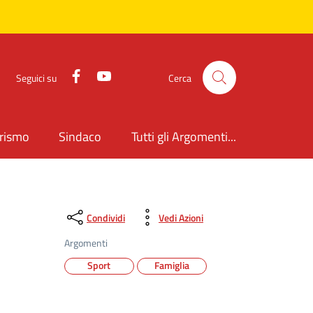
Facebook
YouTube
Seguici su
Cerca
rismo
Sindaco
Tutti gli Argomenti...
Condividi
Vedi Azioni
Argomenti
Sport
Famiglia