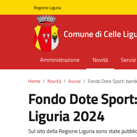
Skip to main content
Comune di Celle Ligure
Regione Liguria
Comune di Celle Lig
Amministrazione
Novità
Servizi
Home
Novità
Avvisi
Fondo Dote Sport: band
Fondo Dote Sport
Liguria 2024
Sul sito della Regione Liguria sono state pubblic