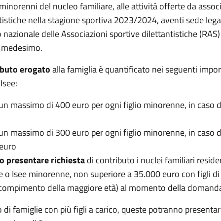
i minorenni del nucleo familiare, alle attività offerte da asso
tistiche nella stagione sportiva 2023/2024, aventi sede legal
 nazionale delle Associazioni sportive dilettantistiche (RAS) 
o medesimo.
ibuto erogato
alla famiglia è quantificato nei seguenti import
 Isee:
 un massimo di 400 euro per ogni figlio minorenne, in caso d
 un massimo di 300 euro per ogni figlio minorenne, in caso 
euro
 presentare richiesta
di contributo i nuclei familiari reside
e o Isee minorenne, non superiore a 35.000 euro con figli di 
l compimento della maggiore età) al momento della domand
 di famiglie con più figli a carico, queste potranno presentare