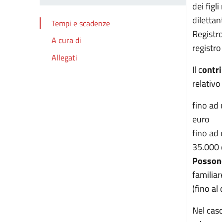
dei figl
dilettan
Tempi e scadenze
Registro
A cura di
registr
Allegati
Il c
ontr
relativo
fino ad
euro
fino ad
35.000 
Possono
familiar
(fino a
Nel caso