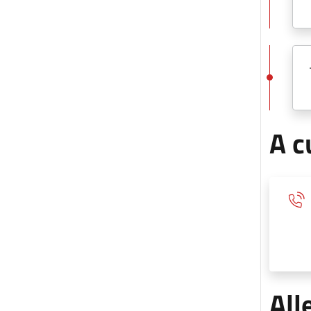
A c
All