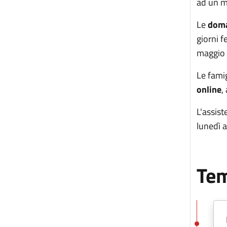
ad un m
Le
doma
giorni f
maggio
Le fami
online
,
L'assist
lunedì a
Tem