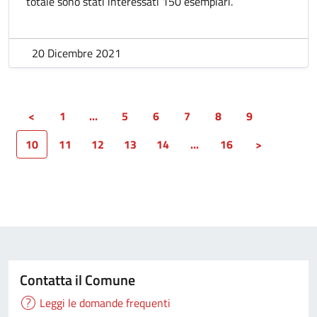
totale sono stati interessati 150 esemplari.
20 Dicembre 2021
<
1
...
5
6
7
8
9
10
11
12
13
14
...
16
>
Contatta il Comune
Leggi le domande frequenti