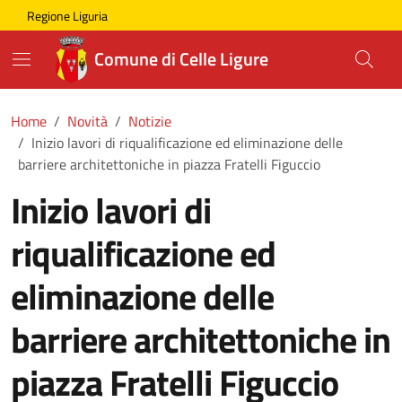
Skip to main content
Comune di Celle Ligure
Regione Liguria
Comune di Celle Ligure
Home
Novità
Notizie
Inizio lavori di riqualificazione ed eliminazione delle
barriere architettoniche in piazza Fratelli Figuccio
Inizio lavori di
riqualificazione ed
eliminazione delle
barriere architettoniche in
piazza Fratelli Figuccio