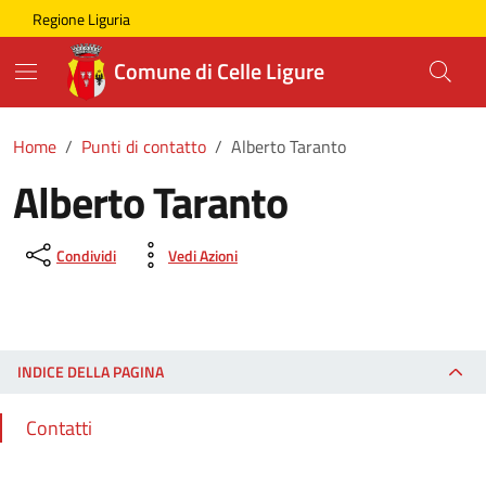
Skip to main content
Comune di Celle Ligure
Regione Liguria
Comune di Celle Ligure
Home
Punti di contatto
Alberto Taranto
Alberto Taranto
Condividi
Vedi Azioni
INDICE DELLA PAGINA
Contatti