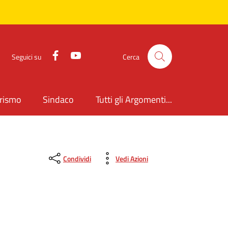
Facebook
YouTube
Seguici su
Cerca
rismo
Sindaco
Tutti gli Argomenti...
Condividi
Vedi Azioni