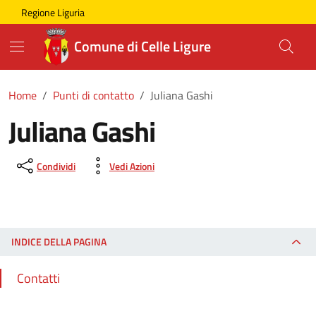
Skip to main content
Comune di Celle Ligure
Regione Liguria
Comune di Celle Ligure
Home
Punti di contatto
Juliana Gashi
Juliana Gashi
Condividi
Vedi Azioni
INDICE DELLA PAGINA
Contatti