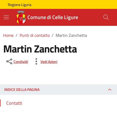
Skip to main content
Comune di Celle Ligure
Regione Liguria
Comune di Celle Ligure
Home
Punti di contatto
Martin Zanchetta
Martin Zanchetta
Condividi
Vedi Azioni
INDICE DELLA PAGINA
Contatti