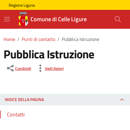
Skip to main content
Comune di Celle Ligure
Regione Liguria
Comune di Celle Ligure
Home
Punti di contatto
Pubblica Istruzione
Pubblica Istruzione
Condividi
Vedi Azioni
INDICE DELLA PAGINA
Contatti