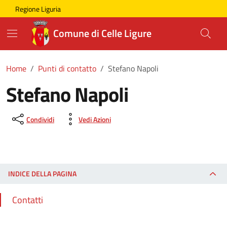
Skip to main content
Comune di Celle Ligure
Regione Liguria
Comune di Celle Ligure
Home
Punti di contatto
Stefano Napoli
Stefano Napoli
Condividi
Vedi Azioni
INDICE DELLA PAGINA
Contatti