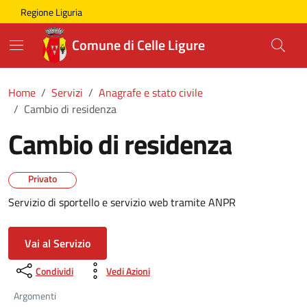
Skip to main content
Comune di Celle Ligure
Regione Liguria
Comune di Celle Ligure
Home
Servizi
Anagrafe e stato civile
Cambio di residenza
Cambio di residenza
Privato
Servizio di sportello e servizio web tramite ANPR
Vai al Servizio
Condividi
Vedi Azioni
Argomenti