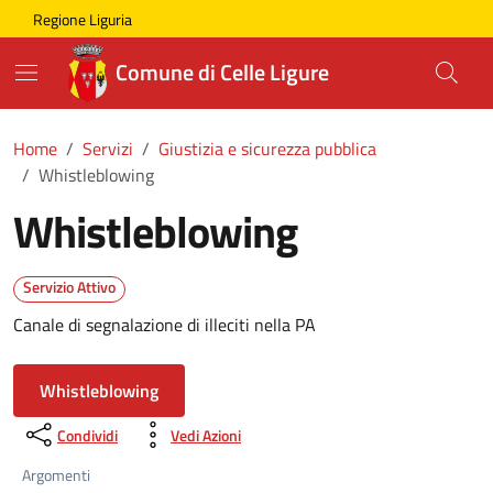
Skip to main content
Comune di Celle Ligure
Regione Liguria
Comune di Celle Ligure
Home
Servizi
Giustizia e sicurezza pubblica
Whistleblowing
Whistleblowing
Servizio Attivo
Canale di segnalazione di illeciti nella PA
Whistleblowing
Condividi
Vedi Azioni
Argomenti