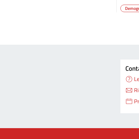
Demogra
Cont
Le
Ri
P