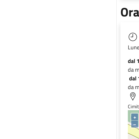
Ora
Lune
dal 
da m
dal
da m
Cimit
+
–