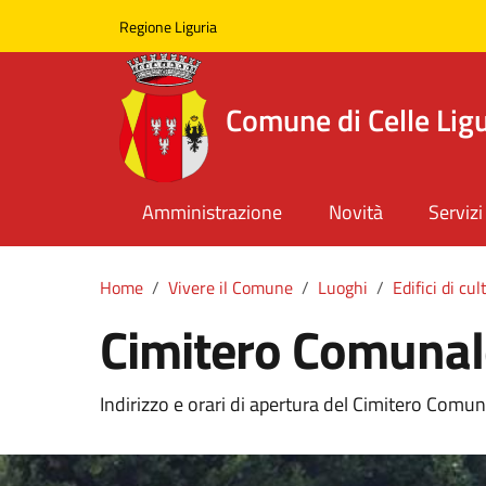
Skip to main content
Comune di Celle Ligure
Regione Liguria
Comune di Celle Lig
Amministrazione
Novità
Servizi
Home
Vivere il Comune
Luoghi
Edifici di cul
Cimitero Comunal
Indirizzo e orari di apertura del Cimitero Comun