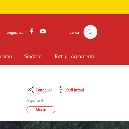
Facebook
YouTube
Seguici su
Cerca
rismo
Sindaco
Tutti gli Argomenti...
Condividi
Vedi Azioni
Argomenti
Morte