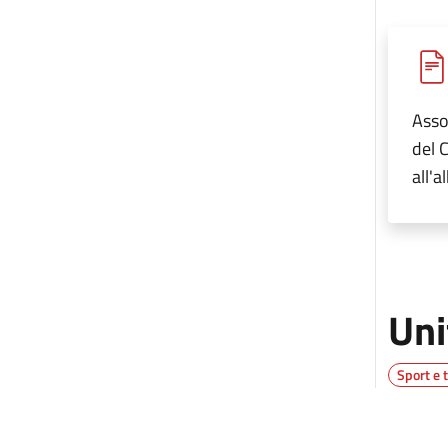
Asso
del 
all'
Uni
Sport e 