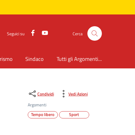
Facebook
YouTube
Seguici su
Cerca
rismo
Sindaco
Tutti gli Argomenti...
Condividi
Vedi Azioni
Argomenti
Tempo libero
Sport