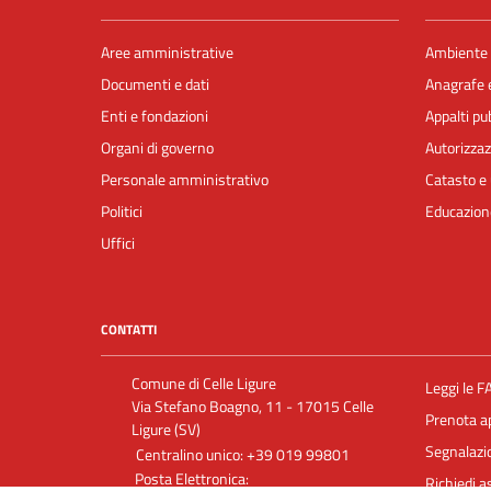
Aree amministrative
Ambiente
Documenti e dati
Anagrafe e
Enti e fondazioni
Appalti pub
Organi di governo
Autorizzaz
Personale amministrativo
Catasto e 
Politici
Educazion
Uffici
CONTATTI
Comune di Celle Ligure
Leggi le F
Via Stefano Boagno, 11 - 17015 Celle
Prenota 
Ligure (SV)
Segnalazio
Centralino unico: +39 019 99801
Posta Elettronica:
Richiedi a