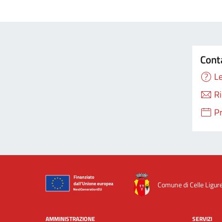
Cont
Le
Ri
P
Comune di Celle Ligur
AMMINISTRAZIONE
SERVIZI