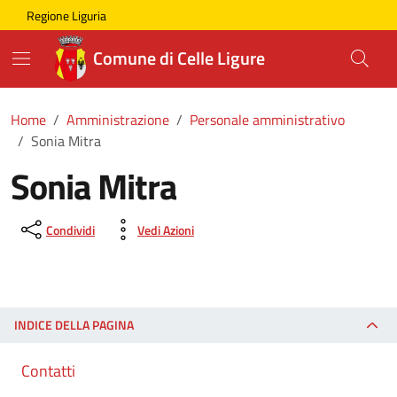
Skip to main content
Comune di Celle Ligure
Regione Liguria
Comune di Celle Ligure
Home
Amministrazione
Personale amministrativo
Sonia Mitra
Sonia Mitra
Condividi
Vedi Azioni
INDICE DELLA PAGINA
Contatti