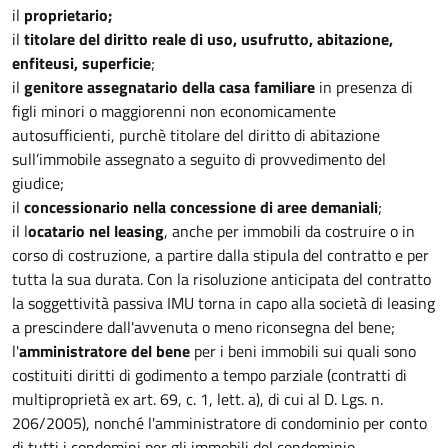
il
proprietario;
il
titolare del diritto reale di uso, usufrutto, abitazione,
enfiteusi, superficie
;
il
genitore assegnatario della casa familiare
in presenza di
figli minori o maggiorenni non economicamente
autosufficienti, purchè titolare del diritto di abitazione
sull’immobile assegnato a seguito di provvedimento del
giudice;
il
concessionario nella concessione di aree demaniali
;
il l
ocatario nel leasing
, anche per immobili da costruire o in
corso di costruzione, a partire dalla stipula del contratto e per
tutta la sua durata. Con la risoluzione anticipata del contratto
la soggettività passiva IMU torna in capo alla società di leasing
a prescindere dall'avvenuta o meno riconsegna del bene;
l'
amministratore del bene
per i beni immobili sui quali sono
costituiti diritti di godimento a tempo parziale (contratti di
multiproprietà ex art. 69, c. 1, lett. a), di cui al D. Lgs. n.
206/2005), nonché l'amministratore di condominio per conto
di tutti i condomini per gli immobili del condominio