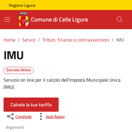
Skip to main content
Comune di Celle Ligure
Regione Liguria
Comune di Celle Ligure
Home
Servizi
Tributi, finanze e contravvenzioni
IMU
IMU
Servizio Attivo
Servizio on line per il calcolo dell'Imposta Municipale Unica
(IMU).
Calcola la tua tariffa
Condividi
Vedi Azioni
Argomenti